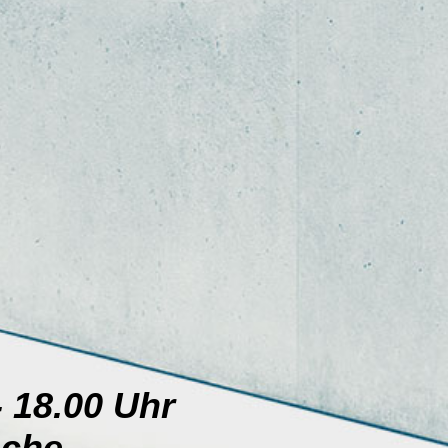
- 18.00 Uhr
ache